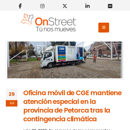
Oficina móvil de CGE mantiene
29
atención especial en la
Jul
provincia de Petorca tras la
contingencia climática