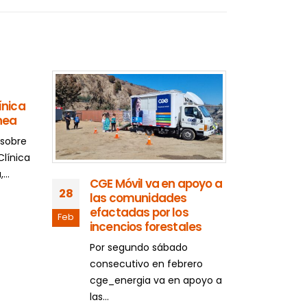
ínica
hea
 sobre
Clínica
...
CGE Móvil va en apoyo a
Inn
28
31
las comunidades
cap
efactadas por los
repa
Feb
Ago
incencios forestales
en 
Ley
Por segundo sábado
Mutu
consecutivo en febrero
Pedi
cge_energia va en apoyo a
nuev
las...