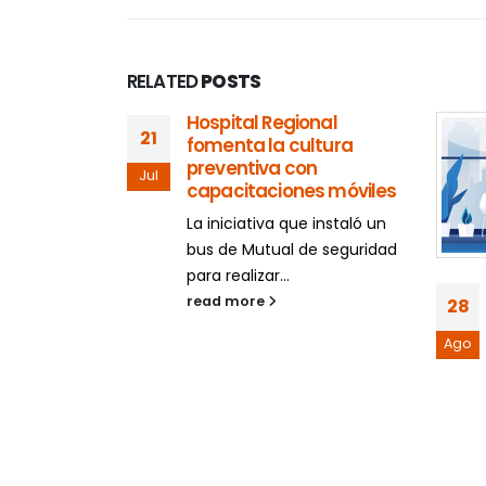
RELATED
POSTS
Hospital Regional
21
fomenta la cultura
preventiva con
Jul
capacitaciones móviles
La iniciativa que instaló un
bus de Mutual de seguridad
para realizar...
atención
read more
28
Móvil en
Horizonte
Ago
 en Paine
la sucursal
isitas a la