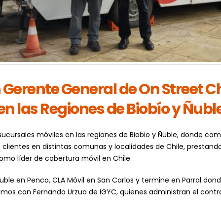
rente General de On Street Chil
en las Regiones de Biobío y Ñubl
sucursales móviles en las regiones de Biobio y Ñuble, donde co
 clientes en distintas comunas y localidades de Chile, prestando
como líder de cobertura móvil en Chile.
ble en Penco, CLA Móvil en San Carlos y termine en Parral dond
mos con Fernando Urzua de IGYC, quienes administran el contr