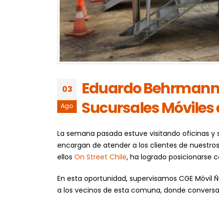
Eduardo Behrmann Ge
03
Sucursales Móviles 
Ago
La semana pasada estuve visitando oficinas y 
encargan de atender a los clientes de nuestros
ellos
On Street Chile
, ha logrado posicionarse 
En esta oportunidad, supervisamos CGE Móvil Ñu
a los vecinos de esta comuna, donde conversa