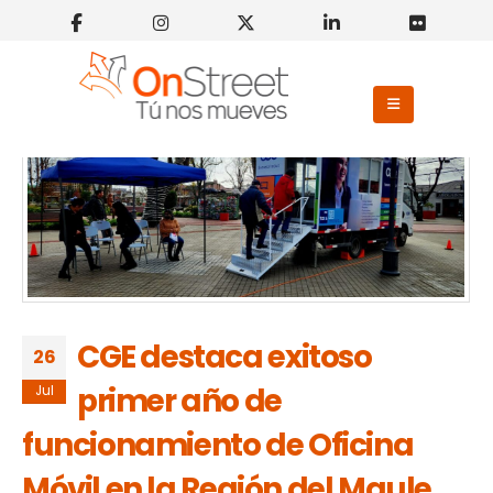
CGE destaca exitoso
26
primer año de
Jul
funcionamiento de Oficina
Móvil en la Región del Maule