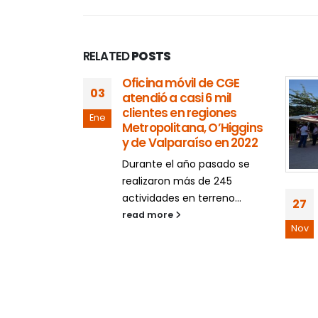
RELATED
POSTS
Oficina móvil de CGE
03
atendió a casi 6 mil
clientes en regiones
Ene
Metropolitana, O’Higgins
y de Valparaíso en 2022
Durante el año pasado se
realizaron más de 245
atención
actividades en terreno...
27
móvil en
read more
Nov
de
ficina móvil
rindando...