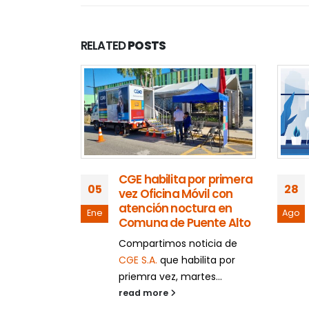
RELATED
POSTS
uvo por
nsecutivo
Santiago
decer a
amigos,
cipantes que
CGE habilita por primera
05
28
vez Oficina Móvil con
atención noctura en
Ene
Ago
Comuna de Puente Alto
Compartimos noticia de
CGE S.A.
que habilita por
priemra vez, martes...
read more