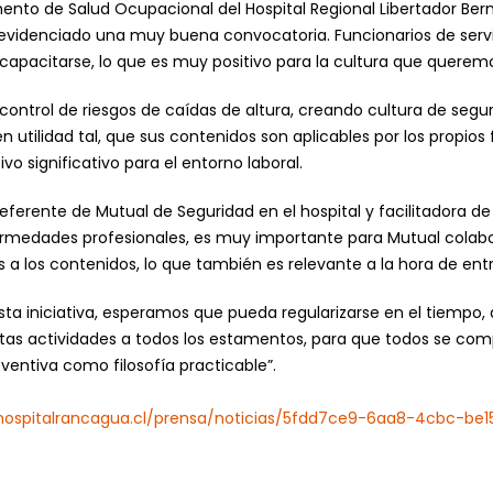
amento de Salud Ocupacional del Hospital Regional Libertador Ber
evidenciado una muy buena convocatoria. Funcionarios de servicios
 capacitarse, lo que es muy positivo para la cultura que querem
, control de riesgos de caídas de altura, creando cultura de seg
n utilidad tal, que sus contenidos son aplicables por los propios
vo significativo para el entorno laboral.
eferente de Mutual de Seguridad en el hospital y facilitadora de
ermedades profesionales, es muy importante para Mutual colabor
a los contenidos, lo que también es relevante a la hora de entr
esta iniciativa, esperamos que pueda regularizarse en el tiempo
stas actividades a todos los estamentos, para que todos se co
eventiva como filosofía practicable”.
hospitalrancagua.cl/prensa/noticias/5fdd7ce9-6aa8-4cbc-be1