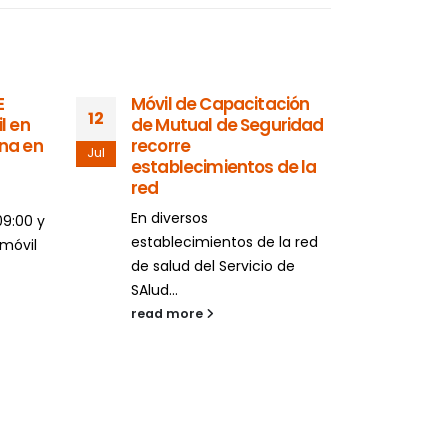
E
Móvil de Capacitación
Ofi
12
03
l en
de Mutual de Seguridad
aten
na en
recorre
cli
Jul
Ene
establecimientos de la
Met
red
y d
En diversos
Dura
09:00 y
establecimientos de la red
real
 móvil
de salud del Servicio de
acti
SAlud...
rea
read more