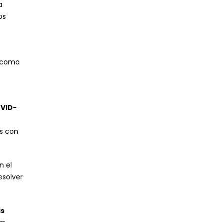
a
os
, como
OVID-
s con
n el
esolver
as