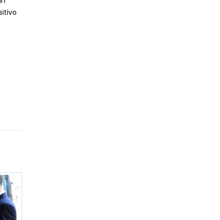
an
itivo