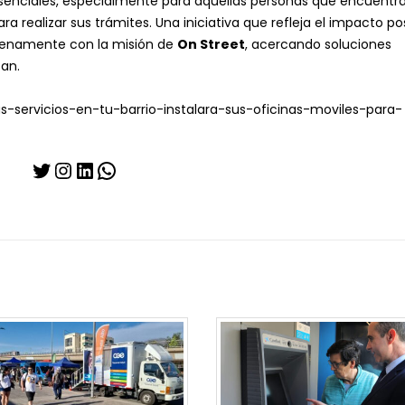
 esenciales, especialmente para aquellas personas que encuentr
a realizar sus trámites. Una iniciativa que refleja el impacto pos
e plenamente con la misión de
On Street
, acercando soluciones
an.
s-servicios-en-tu-barrio-instalara-sus-oficinas-moviles-para-
Twitter
Instagram
LinkedIn
WhatsApp