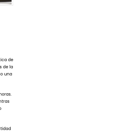
tica de
s de la
do una
horas.
ntras
o
ntidad