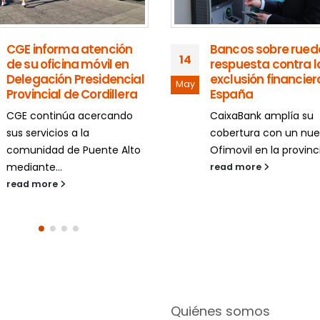
 informa atención
Bancos sobre ruedas, la
14
u oficina móvil en
respuesta contra la
gación Presidencial
exclusión financiera en
May
incial de Cordillera
España
continúa acercando
CaixaBank amplía su
ervicios a la
cobertura con un nuevo
nidad de Puente Alto
Ofimovil en la provincia de...
ante...
read more
 more
Quiénes somos