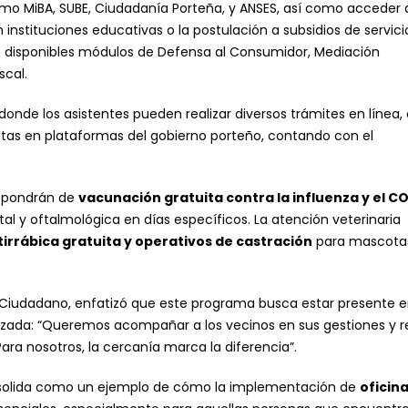
omo MiBA, SUBE, Ciudadanía Porteña, y ANSES, así como acceder 
 instituciones educativas o la postulación a subsidios de servici
n disponibles módulos de Defensa al Consumidor, Mediación
scal.
 donde los asistentes pueden realizar diversos trámites en línea
ltas en plataformas del gobierno porteño, contando con el
dispondrán de
vacunación gratuita contra la influenza y el C
ntal y oftalmológica en días específicos. La atención veterinaria
irrábica gratuita y operativos de castración
para mascota
o Ciudadano, enfatizó que este programa busca estar presente e
lizada: “Queremos acompañar a los vecinos en sus gestiones y r
ara nosotros, la cercanía marca la diferencia”.
consolida como un ejemplo de cómo la implementación de
oficin