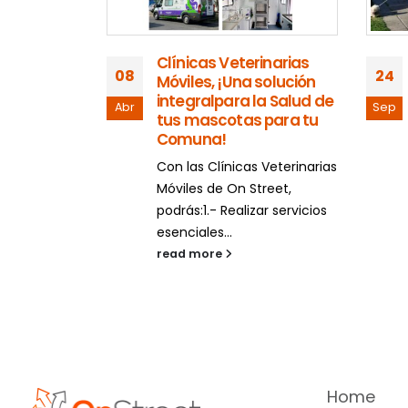
rzó
Clínicas Veterinarias
CGE
08
24
Móviles, ¡Una solución
de s
integralpara la Salud de
Dele
Abr
Sep
na
tus mascotas para tu
Prov
idad
Comuna!
CGE 
legar
Con las Clínicas Veterinarias
sus s
 a las
Móviles de On Street,
comu
podrás:1.- Realizar servicios
medi
esenciales...
read
read more
Home