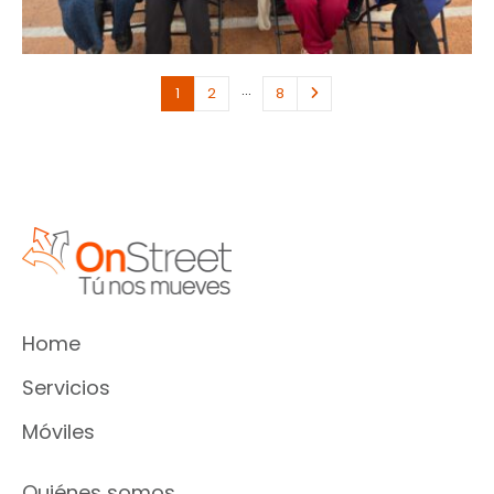
…
1
2
8
Home
Servicios
Móviles
Quiénes somos