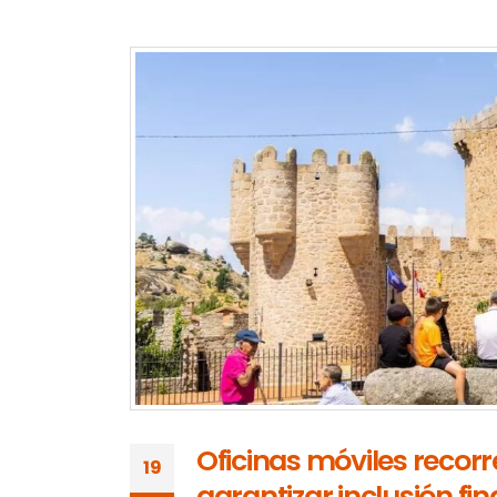
Oficinas móviles recor
19
garantizar inclusión f