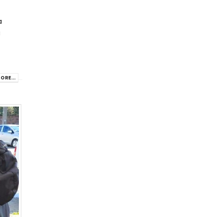
a
a
ORE...