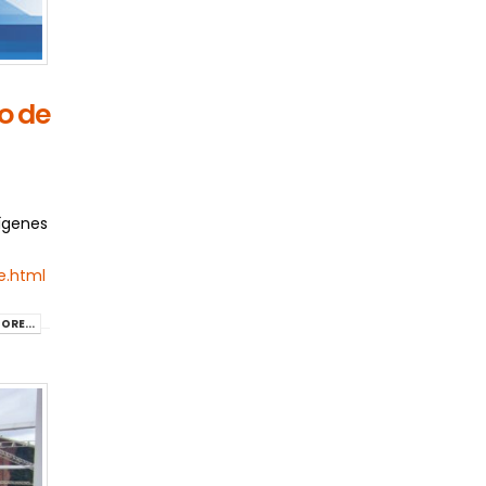
o de
ígenes
e.html
ORE...