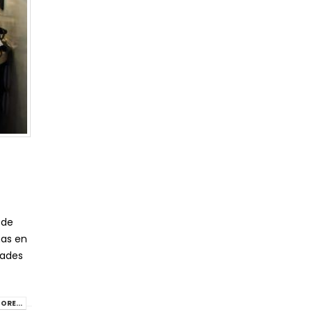
 de
ñas en
dades
ORE...