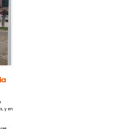
ia
e
s, y en
ORE...