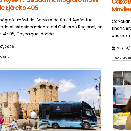
CaixaB
le Ejército 405
Móviles
ógrafo móvil del Servicio de Salud Aysén fue
CaixaBank
dado al estacionamiento del Gobierno Regional, en
financie
to #405, Coyhaique, donde...
oficinas 
07/2026
28/08/
ORE...
READ MORE.