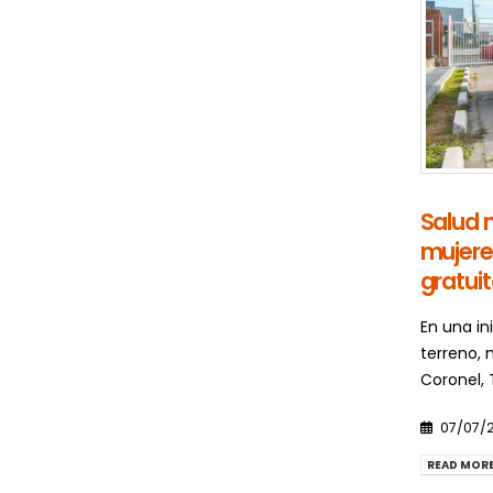
Salud 
mujer
gratui
En una in
terreno,
Coronel, 
07/07/
READ MORE.