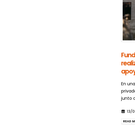
Fund
real
apoy
En una
privad
junto 
13/
READ M