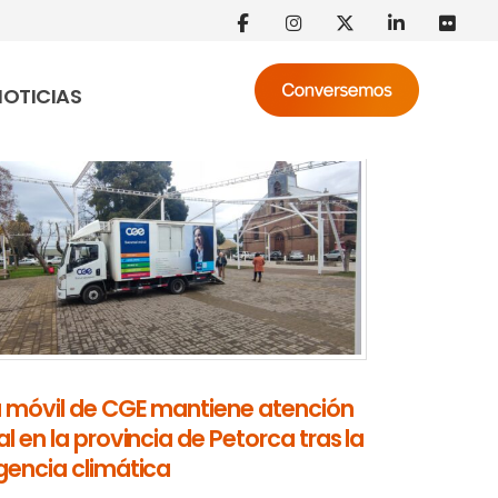
NOTICIAS
a móvil de CGE mantiene atención
l en la provincia de Petorca tras la
gencia climática