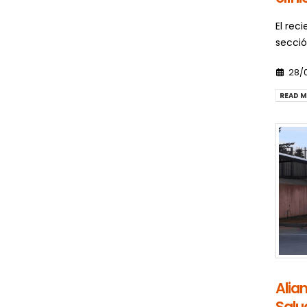
El rec
secció
28/
READ M
Alian
Salu