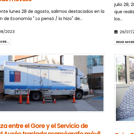
julio 28,
iente lunes 28 de agosto, salimos destacados en la
que reali
n de Economía " Lo pensó / lo hizo" de...
los...
08/2023
29/07/
ORE...
READ MORE.
za entre el Gore y el Servicio de
d Aysén traslada mamógrafo móvil