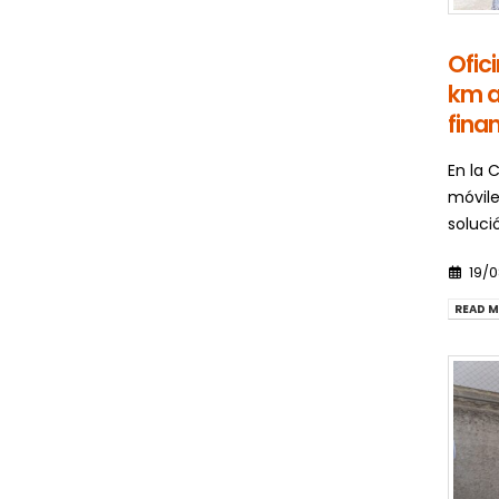
Ofic
km a
fina
En la 
móvile
soluci
19/
READ M