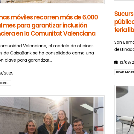
Sucurs
inas móviles recorren más de 6.000
públic
l mes para garantizar inclusión
feria l
nciera en la Comunitat Valenciana
San Berna
Comunidad Valenciana, el modelo de oficinas
destinada
s de CaixaBank se ha consolidado como una
ón clave para garantizar...
13/08/
READ MORE.
08/2025
ORE...