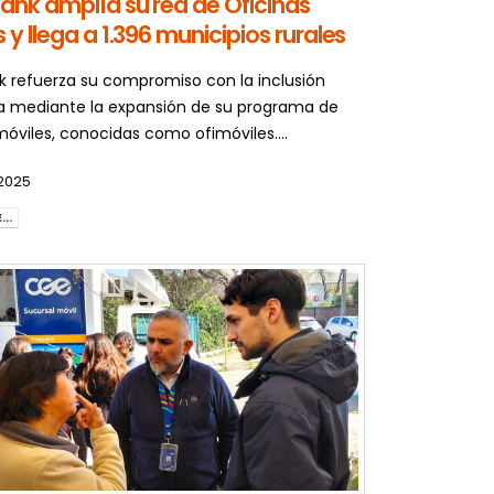
ank amplía su red de Oficinas
 y llega a 1.396 municipios rurales
 refuerza su compromiso con la inclusión
ra mediante la expansión de su programa de
móviles, conocidas como ofimóviles....
2025
..