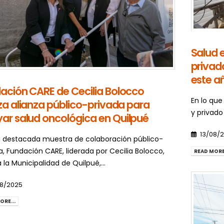
Salud 
privad
este a
ación CARE de Cecilia Bolocco
En lo que
iza alianza público-privada para
y privado
ar salud oncológica en Quilpué
13/08/
 destacada muestra de colaboración público-
a, Fundación CARE, liderada por Cecilia Bolocco,
READ MORE.
a la Municipalidad de Quilpué,...
08/2025
ORE...