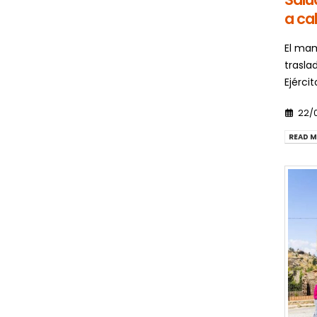
a cal
El mam
trasla
Ejérci
22/
READ M