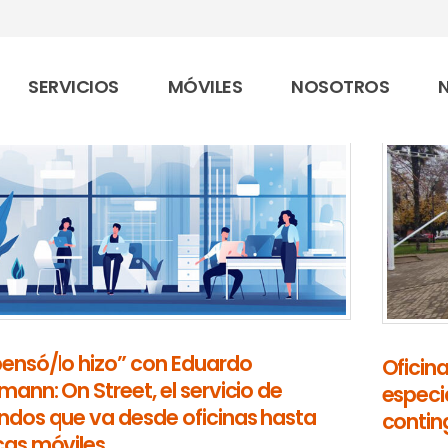
SERVICIOS
MÓVILES
NOSOTROS
pensó/lo hizo” con Eduardo
Oficin
mann: On Street, el servicio de
especia
endos que va desde oficinas hasta
contin
icas móviles