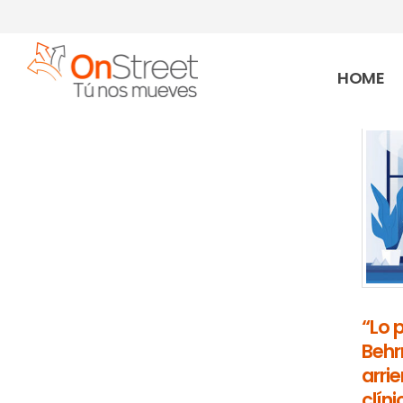
HOME
“Lo 
Behr
arri
clín