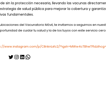
ede sin la protección necesaria, llevando las vacunas directame
strategia de salud pública para mejorar la cobertura y garantiz
ivas fundamentales.
ubicaciones del Vacunatorio Móvil, te invitamos a seguirnos en nuest
portunidad de cuidar tu salud y la de los tuyos con este servicio cer
ps://www.instagram.com/p/C8riknLxfc2/?igsh=MWw4cTBheTFtdzlhcg
Twitter
Instagram
LinkedIn
WhatsApp