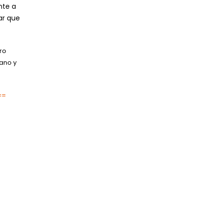
nte a
ar que
ro
cano y
==