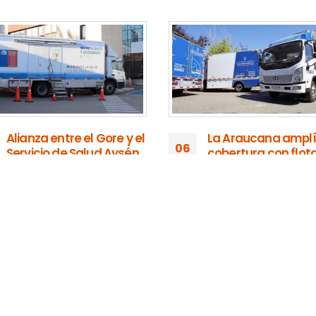
La Araucana amplía su
On Street presente
27
cobertura con flota de
nuevamente en el
sucursales móviles
EtMday 2024
Nov
eléctricas
Del 21 al 23 de noviem
La Araucana amplía su
Parque Bicentenario 
cobertura con sucursales
Vitacura fue...
móviles eléctricas operadas
read more
por On...
read more