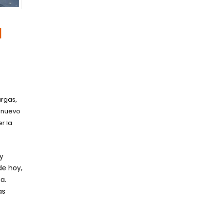
l
argas,
l nuevo
r la
y
de hoy,
a.
as