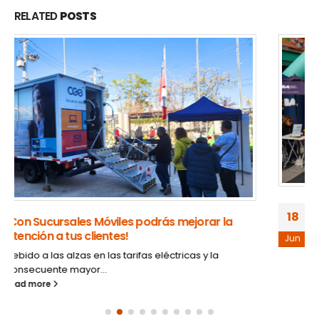
RELATED
POSTS
Oficinas Móviles acercan más de 300 trámites
18
y servicios gratuitos a vecinos de Flores y
Parque Chacabuco
Jun
En el marco del programa “Más servicios en tu
barrio”, la Ciudad...
read more