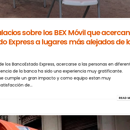
lacios sobre los BEX Móvil que acercan
do Express a lugares más alejados de l
 de los BancoEstado Express, acercarse a las personas en diferen
sencia de la banca ha sido una experiencia muy gratificante.
l que cumple un gran impacto y como equipo estan muy
atisfacción de...
READ M