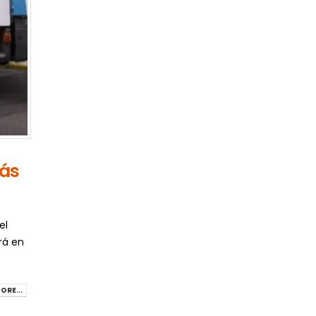
más
el
rá en
ORE...