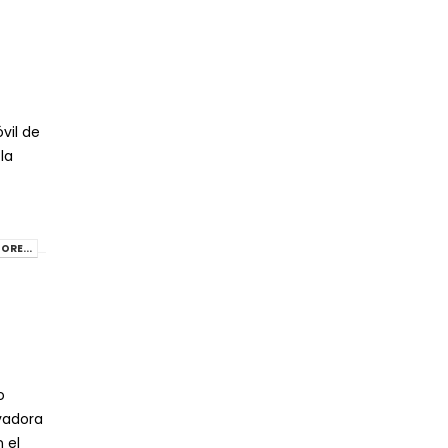
vil de
la
ORE...
o
vadora
 el