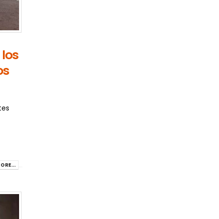
 los
os
tes
ORE...