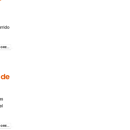
rrido
ORE...
 de
as
el
ORE...