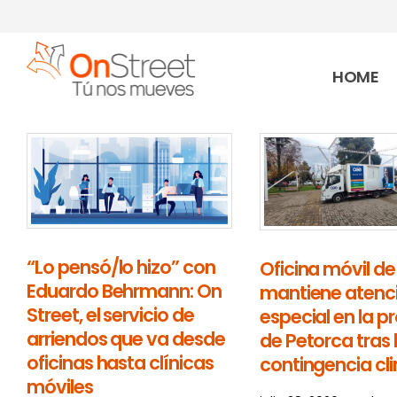
HOME
“Lo pensó/lo hizo” con
Oficina móvil d
Eduardo Behrmann: On
mantiene atenc
Street, el servicio de
especial en la p
arriendos que va desde
de Petorca tras 
oficinas hasta clínicas
contingencia cl
móviles