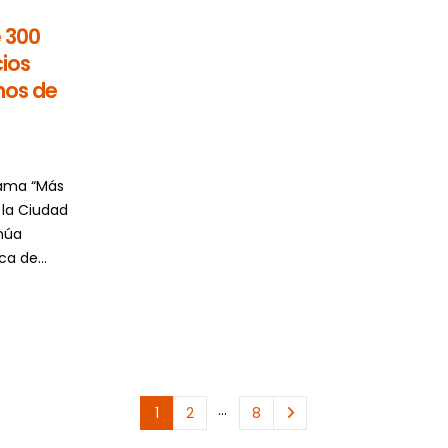
 300
cios
nos de
rama “Más
, la Ciudad
núa
ca de...
…
1
2
8