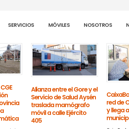
SERVICIOS
MÓVILES
NOSOTROS
e CGE
Alianza entre el Gore y el
CaixaBa
ión
Servicio de Salud Aysén
red de O
rovincia
traslada mamógrafo
y llega a
la
móvil a calle Ejército
municipi
imática
405