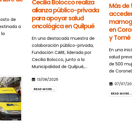
Cecilia Bolocco realiza
Más de 
alianza público-privada
accede
para apoyar salud
gosto de
mamogra
oncológica en Quilpué
estinada a
en Coro
 la
y Tomé
En una destacada muestra de
colaboración público-privada,
En una inic
Fundación CARE, liderada por
salud prev
Cecilia Bolocco, junto a la
de 500 muj
Municipalidad de Quilpué,...
de Coronel,
13/08/2025
07/07/2
READ MORE...
READ MORE...