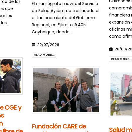
CaixaBank 
arco de los
El mamógrafo móvil del Servicio
compromiso
os que
de Salud Aysén fue trasladado al
financiera
ar los
estacionamiento del Gobierno
expansión 
os...
Regional, en Ejército #405,
oficinas m
Coyhaique, donde...
como ofimóv
22/07/2026
28/08/2
READ MORE...
READ MORE...
de CGE y
os
n
Fundación CARE de
Salud mó
 libre de