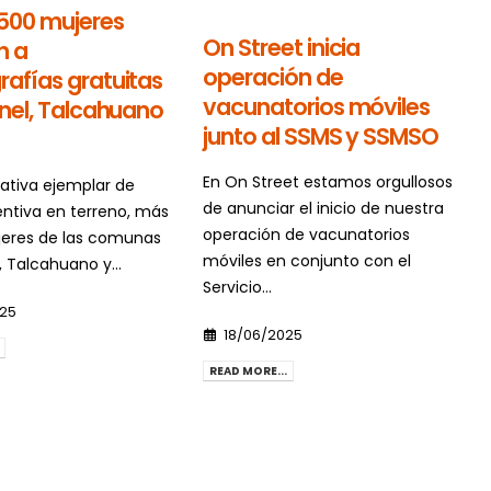
500 mujeres
On Street inicia
n a
operación de
fías gratuitas
vacunatorios móviles
nel, Talcahuano
junto al SSMS y SSMSO
En On Street estamos orgullosos
iativa ejemplar de
de anunciar el inicio de nuestra
entiva en terreno, más
operación de vacunatorios
eres de las comunas
móviles en conjunto con el
 Talcahuano y...
Servicio...
025
18/06/2025
READ MORE...